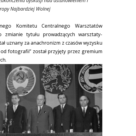
zakończeniu dyskusji nad ustanowieniem i
ropy Najbardziej Wolnej
nego Komitetu Centralnego Warsztatów
o zmianie tytułu prowadzących warsztaty-
ostał uznany za anachronizm z czasów wyzysku
 od fotografii” został przyjęty przez gremium
ch.