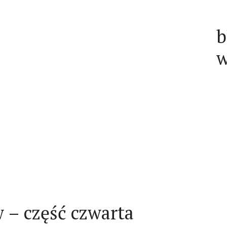
b
w
w – część czwarta