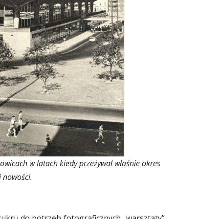
owicach w latach kiedy przeżywał właśnie okres
j nowości.
ukru do potrzeb fotograficznych „warsztaty”