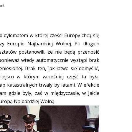
ent
ed dylematem w której części Europy chcą się
zy Europie Najbardziej Wolnej. Po długich
ztatów postanowili, że nie będą przenosić
i, ponieważ wtedy automatycznie wystąpi brak
eniesionej. Brak ten, jak łatwo się domyślić,
ejscu w którym wcześniej część ta była.
ap katastralnych trwały by latami. W efekcie
m gdzie były, zaś w międzyczasie, w Jałcie
Europą Najbardziej Wolną.