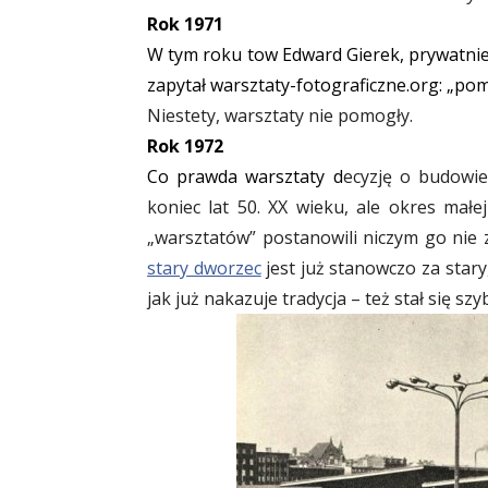
Rok 1971
W tym roku tow Edward Gierek, prywatnie 
zapytał warsztaty-fotograficzne.org: „po
Niestety, warsztaty nie pomogły.
Rok 1972
Co prawda warsztaty d
ecyzję o budowi
koniec lat 50. XX wieku, ale okres małej 
„warsztatów” postanowili niczym go nie 
stary dworzec
jest już stanowczo za star
jak już nakazuje tradycja – też stał się szy