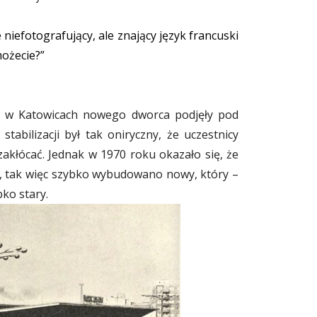
niefotografujący, ale znający język francuski
możecie?”
e w Katowicach nowego dworca podjęły pod
stabilizacji był tak oniryczny, że uczestnicy
zakłócać. Jednak w 1970 roku okazało się, że
y, tak więc szybko wybudowano nowy, który –
bko stary.