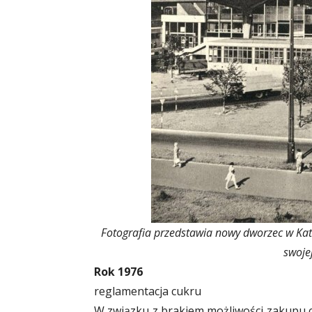
Fotografia przedstawia nowy dworzec w Kat
swoje
Rok 1976
reglamentacja cukru
W związku z brakiem możliwości zakupu c