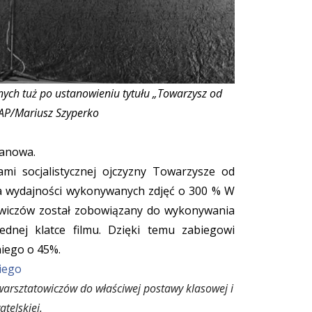
nych tuż po ustanowieniu tytułu
„Towarzysz od
AP/Mariusz Szyperko
lanowa.
mi socjalistycznej ojczyzny Towarzysze od
nia wydajności wykonywanych zdjęć o 300 % W
wiczów został zobowiązany do wykonywania
ednej klatce filmu. Dzięki temu zabiegowi
niego o 45%.
warsztatowiczów do właściwej postawy klasowej i
telskiej.