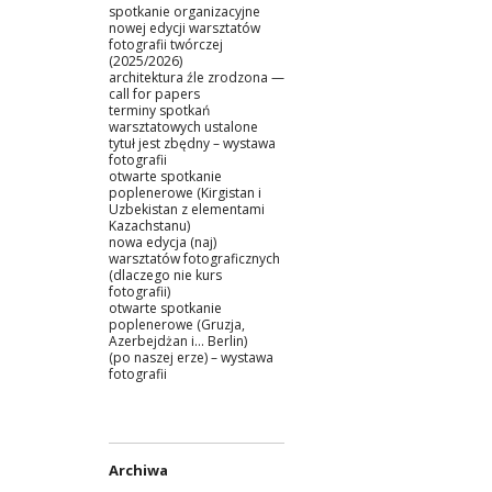
spotkanie organizacyjne
nowej edycji warsztatów
fotografii twórczej
(2025/2026)
architektura źle zrodzona —
call for papers
terminy spotkań
warsztatowych ustalone
tytuł jest zbędny – wystawa
fotografii
otwarte spotkanie
poplenerowe (Kirgistan i
Uzbekistan z elementami
Kazachstanu)
nowa edycja (naj)
warsztatów fotograficznych
(dlaczego nie kurs
fotografii)
otwarte spotkanie
poplenerowe (Gruzja,
Azerbejdżan i… Berlin)
(po naszej erze) – wystawa
fotografii
Archiwa