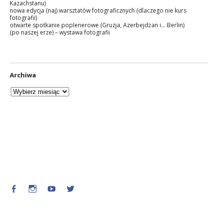
Kazachstanu)
nowa edycja (naj) warsztatów fotograficznych (dlaczego nie kurs
fotografii)
otwarte spotkanie poplenerowe (Gruzja, Azerbejdżan i… Berlin)
(po naszej erze) – wystawa fotografii
Archiwa
Facebook
Instagram
Youtube
Twitter