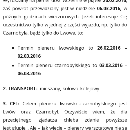
Wyruszamy na plener dość wcześnie w piątek
26.02.2016
,
zaś powrót przewidziany jest w niedzielę
06.03.2016,
w
późnych godzinach wieczorowych. Jeżeli interesuje Cię
uczestnictwo tylko w jednej z części wyjazdu, np. tylko do
Czarnobyla, bądź tylko do Lwowa, to:
Termin pleneru lwowskiego to
26.02.2016 –
02.03.2016
;
Termin pleneru czarnobylskiego to
03.03.2016 –
06.03.2016
.
2. TRANSPORT:
mieszany, kołowo-kolejowy.
3. CEL:
Celem pleneru lwowsko-czarnobylskiego jest
Lwów oraz Czarnobyl. Oczywiście wiem, że dla
przeciętnego zjadacza chleba zdanie powyższe
jest głupie… Ale – jak wiecie – plenery warsztatowe nie są