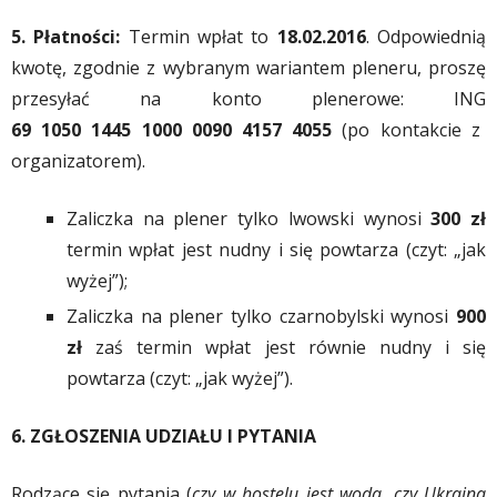
5. Płatności:
Termin wpłat to
18.02.2016
. Odpowiednią
kwotę, zgodnie z wybranym wariantem pleneru, proszę
przesyłać na konto plenerowe: ING
69 1050 1445 1000 0090 4157 4055
(po kontakcie z
organizatorem).
Zaliczka na plener tylko lwowski wynosi
300 zł
termin wpłat jest nudny i się powtarza (czyt: „jak
wyżej”);
Zaliczka na plener tylko czarnobylski wynosi
900
zł
zaś termin wpłat jest równie nudny i się
powtarza (czyt: „jak wyżej”).
6. ZGŁOSZENIA UDZIAŁU I PYTANIA
Rodzące się pytania (
czy w hostelu jest woda, czy Ukraina