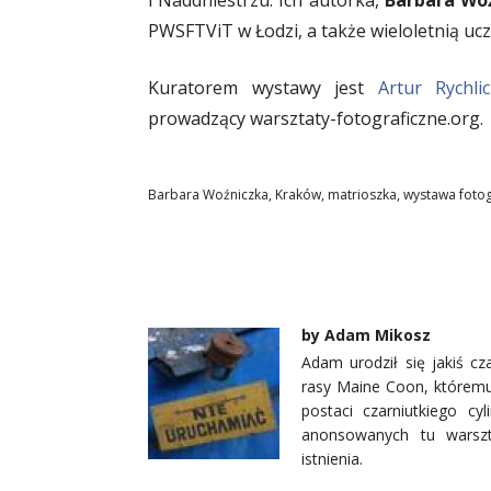
i Naddniestrzu. Ich autorka,
Barbara Wo
PWSFTViT w Łodzi, a także wieloletnią uc
Kuratorem wystawy jest
Artur Rychlic
prowadzący warsztaty-fotograficzne.org.
Barbara Woźniczka
,
Kraków
,
matrioszka
,
wystawa fotog
by
Adam Mikosz
Adam urodził się jakiś cz
rasy Maine Coon, któremu 
postaci czarniutkiego cy
anonsowanych tu warszt
istnienia.