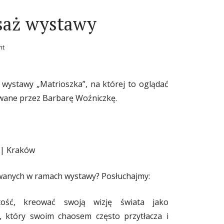
isaż wystawy
nt
 wystawy „Matrioszka”, na której to oglądać
owane przez Barbarę Woźniczkę.
 | Kraków
ywanych w ramach wystawy? Posłuchajmy:
tość, kreować swoją wizję świata jako
 który swoim chaosem często przytłacza i