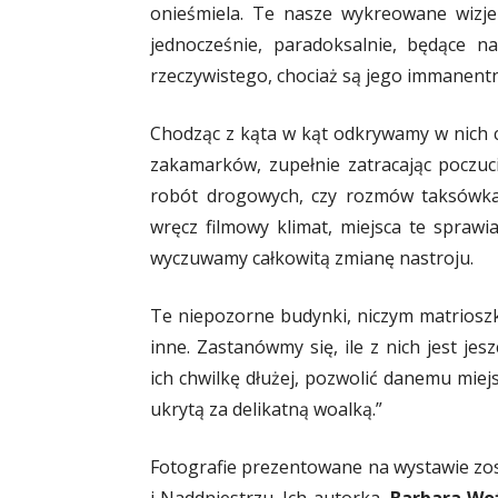
onieśmiela. Te nasze wykreowane wizje 
jednocześnie, paradoksalnie, będące n
rzeczywistego, chociaż są jego immanentn
Chodząc z kąta w kąt odkrywamy w nich co
zakamarków, zupełnie zatracając poczuci
robót drogowych, czy rozmów taksówkarz
wręcz filmowy klimat, miejsca te sprawi
wyczuwamy całkowitą zmianę nastroju.
Te niepozorne budynki, niczym matrioszk
inne. Zastanówmy się, ile z nich jest j
ich chwilkę dłużej, pozwolić danemu miej
ukrytą za delikatną woalką.”
Fotografie prezentowane na wystawie zos