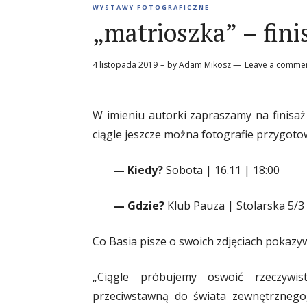
WYSTAWY FOTOGRAFICZNE
„matrioszka” – fin
4 listopada 2019
by
Adam Mikosz
Leave a comme
W imieniu autorki zapraszamy na finisaż
ciągle jeszcze można fotografie przygot
— Kiedy?
Sobota | 16.11 | 18:00
— Gdzie?
Klub Pauza | Stolarska 5/3
Co Basia pisze o swoich zdjęciach pokaz
„Ciągle próbujemy oswoić rzeczywis
przeciwstawną do świata zewnętrznego,