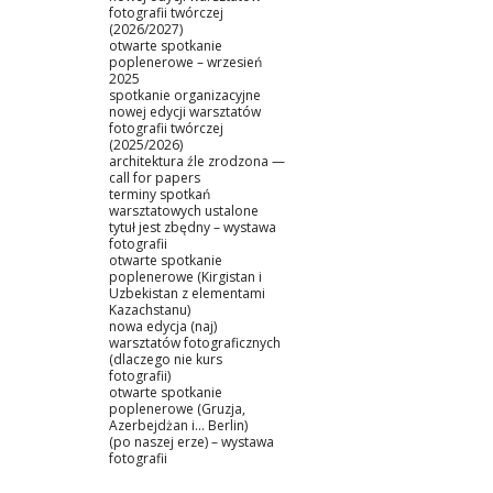
fotografii twórczej
(2026/2027)
otwarte spotkanie
poplenerowe – wrzesień
2025
spotkanie organizacyjne
nowej edycji warsztatów
fotografii twórczej
(2025/2026)
architektura źle zrodzona —
call for papers
terminy spotkań
warsztatowych ustalone
tytuł jest zbędny – wystawa
fotografii
otwarte spotkanie
poplenerowe (Kirgistan i
Uzbekistan z elementami
Kazachstanu)
nowa edycja (naj)
warsztatów fotograficznych
(dlaczego nie kurs
fotografii)
otwarte spotkanie
poplenerowe (Gruzja,
Azerbejdżan i… Berlin)
(po naszej erze) – wystawa
fotografii