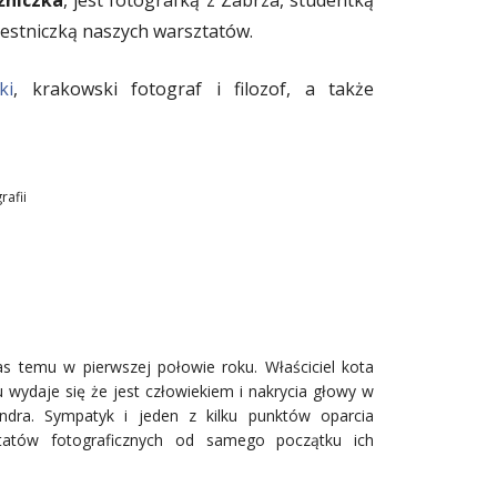
źniczka
, jest fotografką z Zabrza, studentką
zestniczką naszych warsztatów.
ki
, krakowski fotograf i filozof, a także
rafii
as temu w pierwszej połowie roku. Właściciel kota
wydaje się że jest człowiekiem i nakrycia głowy w
lindra. Sympatyk i jeden z kilku punktów oparcia
atów fotograficznych od samego początku ich