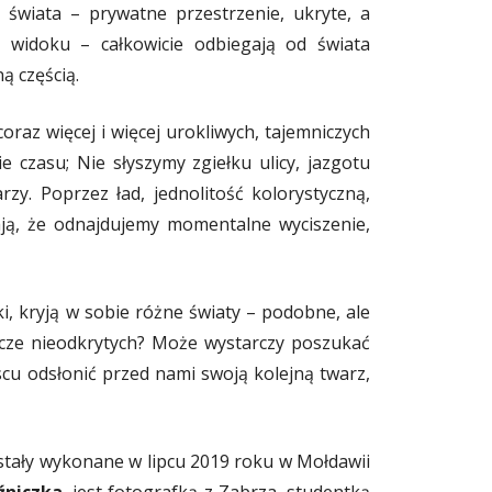
świata – prywatne przestrzenie, ukryte, a
a widoku – całkowicie odbiegają od świata
ą częścią.
raz więcej i więcej urokliwych, tajemniczych
e czasu; Nie słyszymy zgiełku ulicy, jazgotu
y. Poprzez ład, jednolitość kolorystyczną,
ają, że odnajdujemy momentalne wyciszenie,
i, kryją w sobie różne światy – podobne, ale
eszcze nieodkrytych? Może wystarczy poszukać
scu odsłonić przed nami swoją kolejną twarz,
tały wykonane w lipcu 2019 roku w Mołdawii