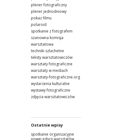
plener fotograficzny
plener jednodniowy
pokaz filmu
polaroid
spotkanie z fotografem
szanowna komisja
warsztatowa
techniki szlachetne
teksty warsztatowiczów
warsztaty fotograficzne
warsztaty w mediach
warsztaty-fotograficzne.org
wydarzenia kulturalne
wystawy fotograficzne
zdjęcia warsztatowiczów
Ostatnie wpisy
spotkanie organizacyjne
nowej edycji warsztatów