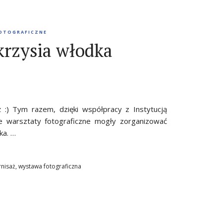
OTOGRAFICZNE
krzysia włodka
ż :) Tym razem, dzięki współpracy z Instytucją
e warsztaty fotograficzne mogły zorganizować
ka. …
nisaż
,
wystawa fotograficzna