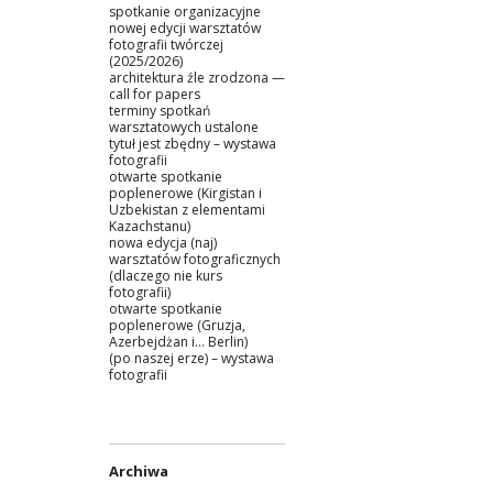
spotkanie organizacyjne
nowej edycji warsztatów
fotografii twórczej
(2025/2026)
architektura źle zrodzona —
call for papers
terminy spotkań
warsztatowych ustalone
tytuł jest zbędny – wystawa
fotografii
otwarte spotkanie
poplenerowe (Kirgistan i
Uzbekistan z elementami
Kazachstanu)
nowa edycja (naj)
warsztatów fotograficznych
(dlaczego nie kurs
fotografii)
otwarte spotkanie
poplenerowe (Gruzja,
Azerbejdżan i… Berlin)
(po naszej erze) – wystawa
fotografii
Archiwa