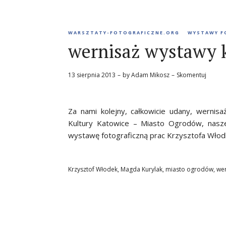
WARSZTATY-FOTOGRAFICZNE.ORG
WYSTAWY F
wernisaż wystawy 
13 sierpnia 2013
by
Adam Mikosz
Skomentuj
Za nami kolejny, całkowicie udany, wernisa
Kultury Katowice – Miasto Ogrodów, nasz
wystawę fotograficzną prac Krzysztofa Włod
Krzysztof Włodek
,
Magda Kurylak
,
miasto ogrodów
,
wer