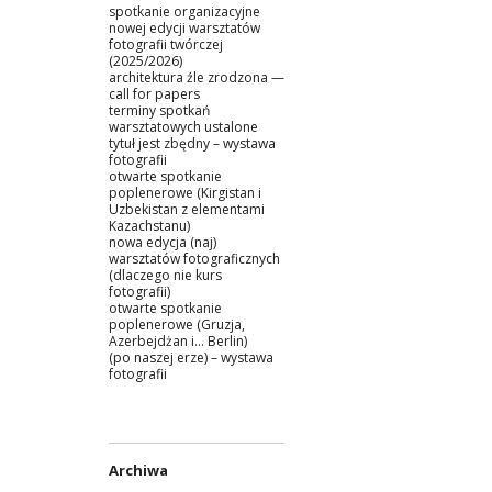
spotkanie organizacyjne
nowej edycji warsztatów
fotografii twórczej
(2025/2026)
architektura źle zrodzona —
call for papers
terminy spotkań
warsztatowych ustalone
tytuł jest zbędny – wystawa
fotografii
otwarte spotkanie
poplenerowe (Kirgistan i
Uzbekistan z elementami
Kazachstanu)
nowa edycja (naj)
warsztatów fotograficznych
(dlaczego nie kurs
fotografii)
otwarte spotkanie
poplenerowe (Gruzja,
Azerbejdżan i… Berlin)
(po naszej erze) – wystawa
fotografii
Archiwa