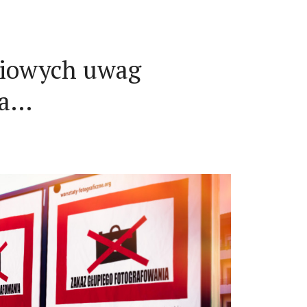
niowych uwag
ka…