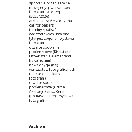
spotkanie organizacyjne
nowej edycji warsztatów
fotografii twórczej
(2025/2026)
architektura źle zrodzona —
call for papers
terminy spotkań
warsztatowych ustalone
tytuł jest zbędny – wystawa
fotografii
otwarte spotkanie
poplenerowe (Kirgistan i
Uzbekistan z elementami
Kazachstanu)
nowa edycja (naj)
warsztatów fotograficznych
(dlaczego nie kurs
fotografii)
otwarte spotkanie
poplenerowe (Gruzja,
Azerbejdżan i… Berlin)
(po naszej erze) – wystawa
fotografii
Archiwa