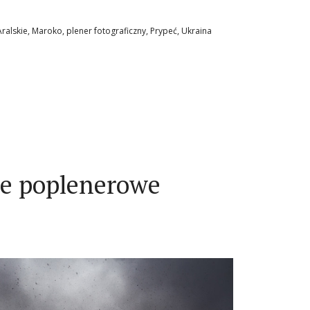
Aralskie
,
Maroko
,
plener fotograficzny
,
Prypeć
,
Ukraina
ie poplenerowe