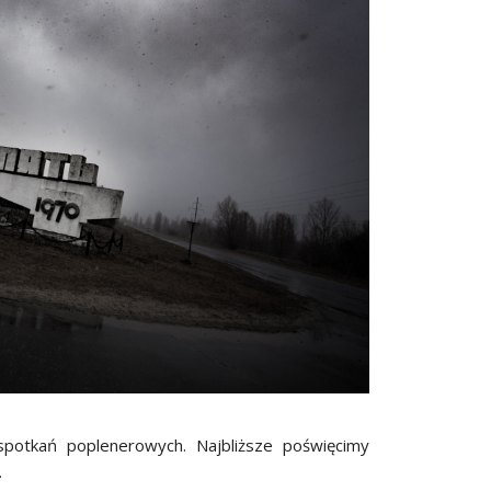
potkań poplenerowych. Najbliższe poświęcimy
.