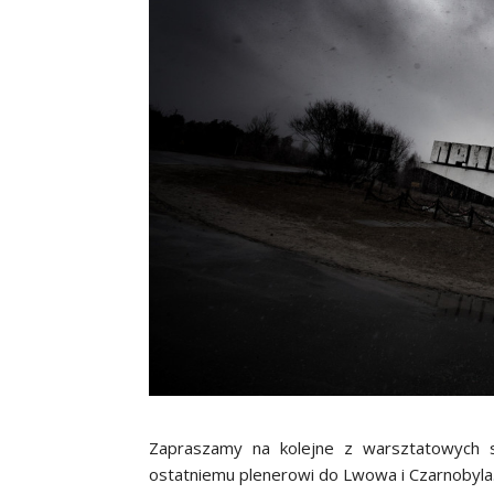
Zapraszamy na kolejne z warsztatowych s
ostatniemu plenerowi do Lwowa i Czarnobyla