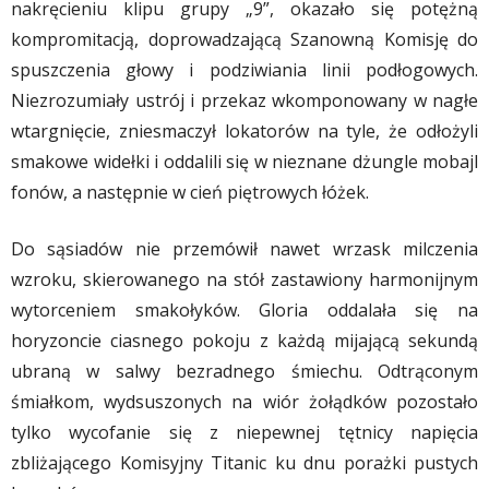
nakręcieniu klipu grupy „9”, okazało się potężną
kompromitacją, doprowadzającą Szanowną Komisję do
spuszczenia głowy i podziwiania linii podłogowych.
Niezrozumiały ustrój i przekaz wkomponowany w nagłe
wtargnięcie, zniesmaczył lokatorów na tyle, że odłożyli
smakowe widełki i oddalili się w nieznane dżungle mobajl
fonów, a następnie w cień piętrowych łóżek.
Do sąsiadów nie przemówił nawet wrzask milczenia
wzroku, skierowanego na stół zastawiony harmonijnym
wytorceniem smakołyków. Gloria oddalała się na
horyzoncie ciasnego pokoju z każdą mijającą sekundą
ubraną w salwy bezradnego śmiechu. Odtrąconym
śmiałkom, wydsuszonych na wiór żołądków pozostało
tylko wycofanie się z niepewnej tętnicy napięcia
zbliżającego Komisyjny Titanic ku dnu porażki pustych