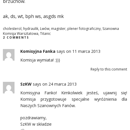
brzuchów.
ak, ds, wt, bph ws, asgds mk
cholesterol
,
hydraulik
,
Lwów
,
magister
,
plener fotograficzny
,
Szanowna
Komisja Warsztatowa
,
Titanic
2 COMMENTS
Komisyjna Fanka
says
on 11 marca 2013
Komisja wymiata! :)))
Reply to this comment
SzKW
says
on 24 marca 2013
Komisyjna Fanko! Kimkolwiek jesteś, ujawnij się!
Komisja przygotowuje specjalne wyróżnienia dla
Naszych Szanownych Fanów.
pozdrawiamy,
SzKW w składzie