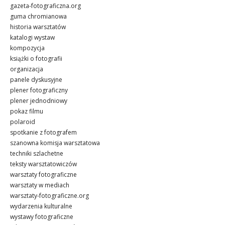
gazeta-fotograficzna.org
guma chromianowa
historia warsztatów
katalogi wystaw
kompozycja
książki o fotografii
organizacja
panele dyskusyjne
plener fotograficzny
plener jednodniowy
pokaz filmu
polaroid
spotkanie z fotografem
szanowna komisja warsztatowa
techniki szlachetne
teksty warsztatowiczów
warsztaty fotograficzne
warsztaty w mediach
warsztaty-fotograficzne.org
wydarzenia kulturalne
wystawy fotograficzne