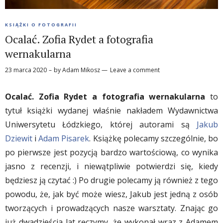
KSIĄŻKI O FOTOGRAFII
Ocalać. Zofia Rydet a fotografia
wernakularna
23 marca 2020
by
Adam Mikosz
Leave a comment
Ocalać. Zofia Rydet a fotografia wernakularna
to
tytuł książki wydanej właśnie nakładem Wydawnictwa
Uniwersytetu Łódzkiego, której autorami są
Jakub
Dziewit
i
Adam Pisarek
. Książkę polecamy szczególnie, bo
po pierwsze jest pozycją bardzo wartościową, co wynika
jasno z recenzji, i niewątpliwie potwierdzi się, kiedy
będziesz ją czytać :) Po drugie polecamy ją również z tego
powodu, że, jak być może wiesz, Jakub jest jedną z osób
tworzących i prowadzących nasze warsztaty. Znając go
już dwadzieścia lat ręczymy, że wykonał wraz z Adamem