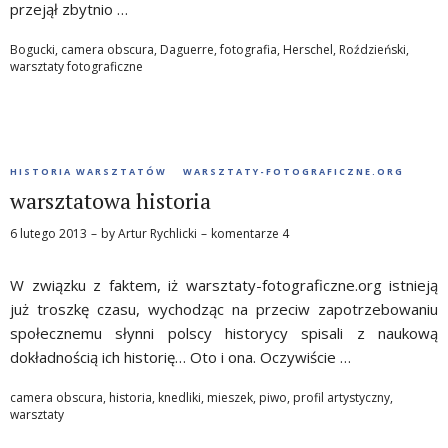
przejął zbytnio …
Bogucki
,
camera obscura
,
Daguerre
,
fotografia
,
Herschel
,
Roździeński
,
warsztaty fotograficzne
HISTORIA WARSZTATÓW
WARSZTATY-FOTOGRAFICZNE.ORG
warsztatowa historia
6 lutego 2013
by
Artur Rychlicki
komentarze 4
W związku z faktem, iż warsztaty-fotograficzne.org istnieją
już troszkę czasu, wychodząc na przeciw zapotrzebowaniu
społecznemu słynni polscy historycy spisali z naukową
dokładnością ich historię… Oto i ona. Oczywiście …
camera obscura
,
historia
,
knedliki
,
mieszek
,
piwo
,
profil artystyczny
,
warsztaty