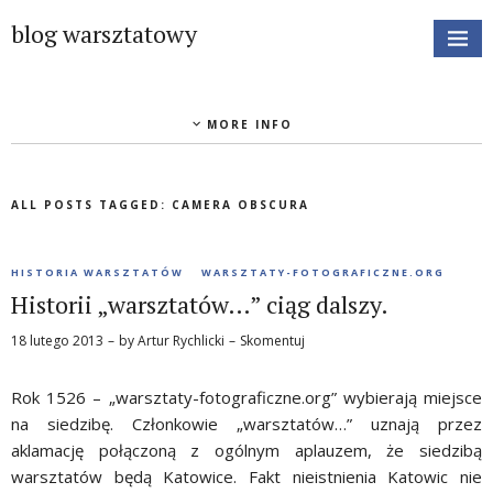
blog warsztatowy
MORE INFO
ALL POSTS TAGGED:
CAMERA OBSCURA
HISTORIA WARSZTATÓW
WARSZTATY-FOTOGRAFICZNE.ORG
Historii „warsztatów…” ciąg dalszy.
18 lutego 2013
by
Artur Rychlicki
Skomentuj
Rok 1526 – „warsztaty-fotograficzne.org” wybierają miejsce
na siedzibę. Członkowie „warsztatów…” uznają przez
aklamację połączoną z ogólnym aplauzem, że siedzibą
warsztatów będą Katowice. Fakt nieistnienia Katowic nie