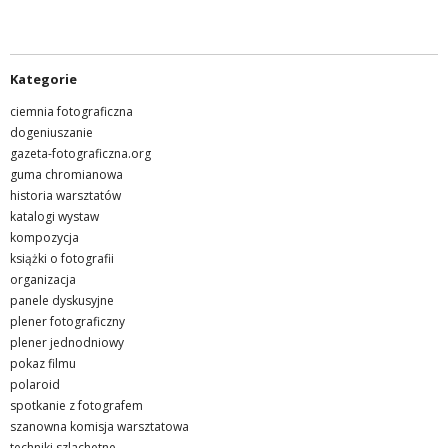
Kategorie
ciemnia fotograficzna
dogeniuszanie
gazeta-fotograficzna.org
guma chromianowa
historia warsztatów
katalogi wystaw
kompozycja
książki o fotografii
organizacja
panele dyskusyjne
plener fotograficzny
plener jednodniowy
pokaz filmu
polaroid
spotkanie z fotografem
szanowna komisja warsztatowa
techniki szlachetne