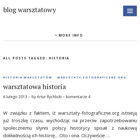
blog warsztatowy
MORE INFO
ALL POSTS TAGGED:
HISTORIA
HISTORIA WARSZTATÓW
WARSZTATY-FOTOGRAFICZNE.ORG
warsztatowa historia
6 lutego 2013
by
Artur Rychlicki
komentarze 4
W związku z faktem, iż warsztaty-fotograficzne.org istnieją
już troszkę czasu, wychodząc na przeciw zapotrzebowaniu
społecznemu słynni polscy historycy spisali z naukową
dokładnością ich historię… Oto i ona. Oczywiście …