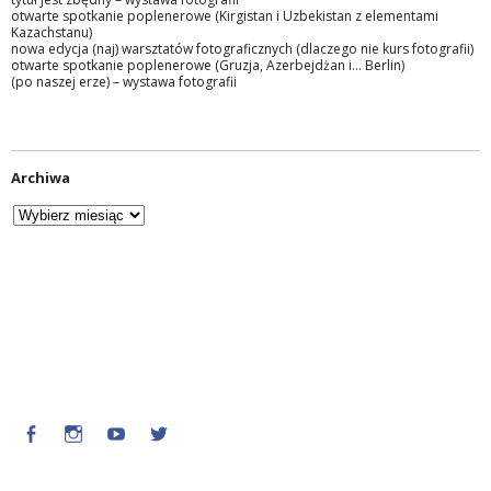
otwarte spotkanie poplenerowe (Kirgistan i Uzbekistan z elementami
Kazachstanu)
nowa edycja (naj) warsztatów fotograficznych (dlaczego nie kurs fotografii)
otwarte spotkanie poplenerowe (Gruzja, Azerbejdżan i… Berlin)
(po naszej erze) – wystawa fotografii
Archiwa
Facebook
Instagram
Youtube
Twitter