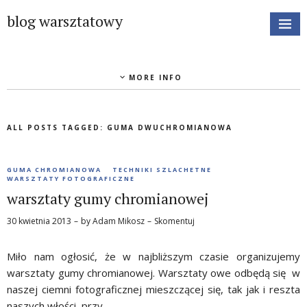
blog warsztatowy
MORE INFO
ALL POSTS TAGGED:
GUMA DWUCHROMIANOWA
GUMA CHROMIANOWA
TECHNIKI SZLACHETNE
WARSZTATY FOTOGRAFICZNE
warsztaty gumy chromianowej
30 kwietnia 2013
by
Adam Mikosz
Skomentuj
Miło nam ogłosić, że w najbliższym czasie organizujemy
warsztaty gumy chromianowej. Warsztaty owe odbędą się w
naszej ciemni fotograficznej mieszczącej się, tak jak i reszta
naszych włości, przy …