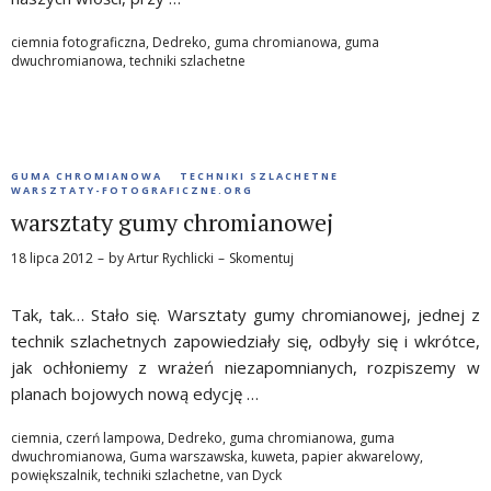
ciemnia fotograficzna
,
Dedreko
,
guma chromianowa
,
guma
dwuchromianowa
,
techniki szlachetne
GUMA CHROMIANOWA
TECHNIKI SZLACHETNE
WARSZTATY-FOTOGRAFICZNE.ORG
warsztaty gumy chromianowej
18 lipca 2012
by
Artur Rychlicki
Skomentuj
Tak, tak… Stało się. Warsztaty gumy chromianowej, jednej z
technik szlachetnych zapowiedziały się, odbyły się i wkrótce,
jak ochłoniemy z wrażeń niezapomnianych, rozpiszemy w
planach bojowych nową edycję …
ciemnia
,
czerń lampowa
,
Dedreko
,
guma chromianowa
,
guma
dwuchromianowa
,
Guma warszawska
,
kuweta
,
papier akwarelowy
,
powiększalnik
,
techniki szlachetne
,
van Dyck