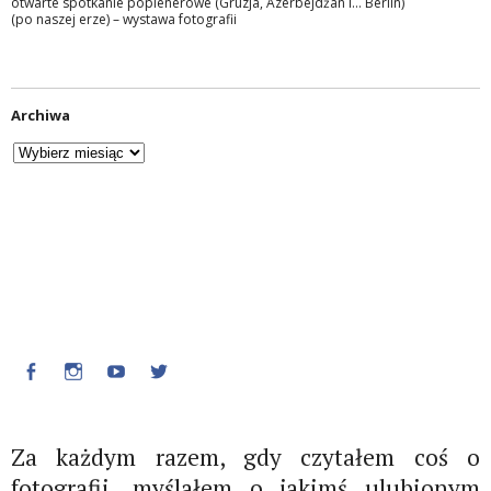
otwarte spotkanie poplenerowe (Gruzja, Azerbejdżan i… Berlin)
(po naszej erze) – wystawa fotografii
Archiwa
Facebook
Instagram
Youtube
Twitter
Za każdym razem, gdy czytałem coś o
fotografii, myślałem o jakimś ulubionym