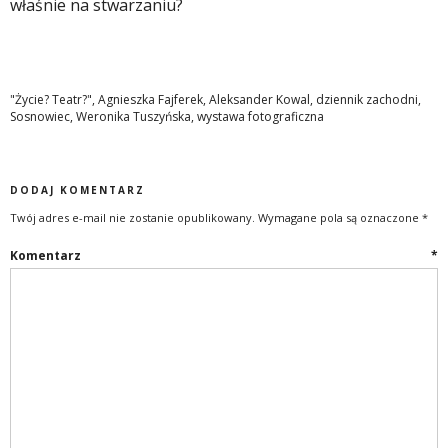
właśnie na stwarzaniu?
"Życie? Teatr?"
,
Agnieszka Fajferek
,
Aleksander Kowal
,
dziennik zachodni
,
Sosnowiec
,
Weronika Tuszyńska
,
wystawa fotograficzna
DODAJ KOMENTARZ
Twój adres e-mail nie zostanie opublikowany.
Wymagane pola są oznaczone
*
Komentarz
*