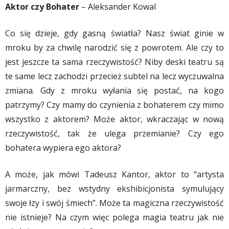
Aktor czy Bohater
– Aleksander Kowal
Co się dzieje, gdy gasną światła? Nasz świat ginie w
mroku by za chwilę narodzić się z powrotem. Ale czy to
jest jeszcze ta sama rzeczywistość? Niby deski teatru są
te same lecz zachodzi przecież sub­tel na lecz wyczuwalna
zmiana. Gdy z mroku wyłania się postać, na kogo
patrzymy? Czy mamy do czynienia z bohaterem czy mimo
wszystko z aktorem? Może aktor, wkraczając w nową
rzeczywistość, tak że ulega przemianie? Czy ego
bohatera wypiera ego aktora?
A może, jak mówi Tadeusz Kantor, aktor to “artysta
jarmarczny, bez wstydny ekshibicjonista symulujący
swoje łzy i swój śmiech”. Może ta magiczna rzeczywistość
nie istnieje? Na czym więc polega magia teatru jak nie